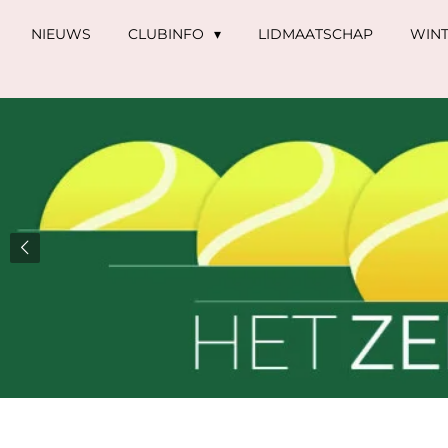
Ga
NIEUWS
CLUBINFO
LIDMAATSCHAP
WIN
direct
naar
de
hoofdinhoud